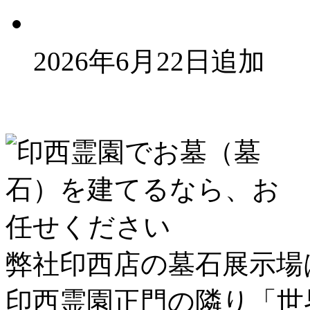
2026年6月22日追加
弊社印西店の墓石展示場
印西霊園正門の隣り「
世