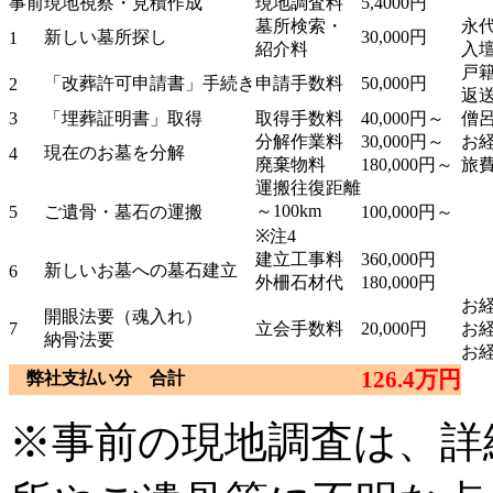
事前
現地視察・見積作成
現地調査料
5,4000円
墓所検索・
永
新しい墓所探し
30,000円
1
紹介料
入
戸
「改葬許可申請書」手続き
申請手数料
50,000円
2
返
3
「埋葬証明書」取得
取得手数料
40,000円～
僧
分解作業料
30,000円～
お
現在のお墓を分解
4
廃棄物料
180,000円～
旅
運搬往復距離
～100km
5
ご遺骨・墓石の運搬
100,000円～
※注4
建立工事料
360,000円
新しいお墓への墓石建立
6
外柵石材代
180,000円
お
開眼法要（魂入れ）
7
立会手数料
20,000円
お
納骨法要
お
126.4万円
弊社支払い分 合計
※事前の現地調査は、詳