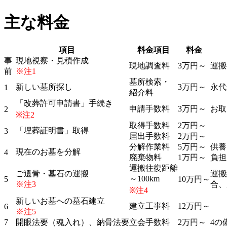
主な料金
項目
料金項目
料金
事
現地視察・見積作成
現地調査料
3万円～
運搬
前
※注1
墓所検索・
新しい墓所探し
3万円～
永代
1
紹介料
「改葬許可申請書」手続き
申請手数料
3万円～
お取
2
※注2
取得手数料
2万円～
「埋葬証明書」取得
3
届出手数料
2万円～
分解作業料
5万円～
供養
現在のお墓を分解
4
廃棄物料
1万円～
負担
運搬往復距離
ご遺骨・墓石の運搬
運搬
～100km
5
10万円～
※注3
合、
※注4
新しいお墓への墓石建立
建立工事料
12万円～
6
※注5
7
開眼法要（魂入れ）、納骨法要
立会手数料
2万円～
4の