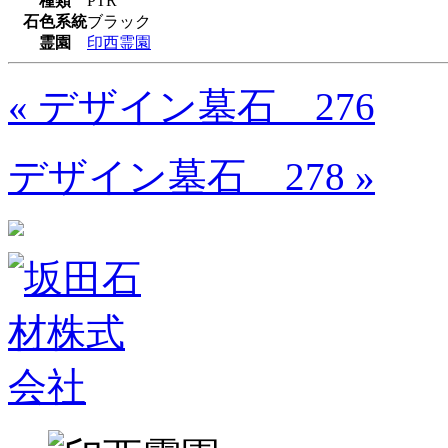
種類
PTR
石色系統
ブラック
霊園
印西霊園
« デザイン墓石 276
デザイン墓石 278 »